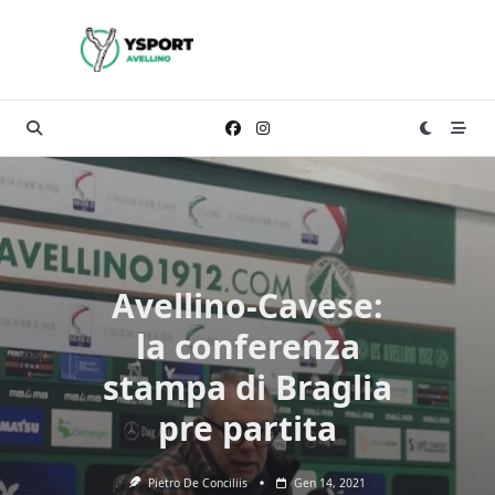
Skip
to
content
Avellino-Cavese:
la conferenza
stampa di Braglia
pre partita
Pietro De Conciliis
Gen 14, 2021