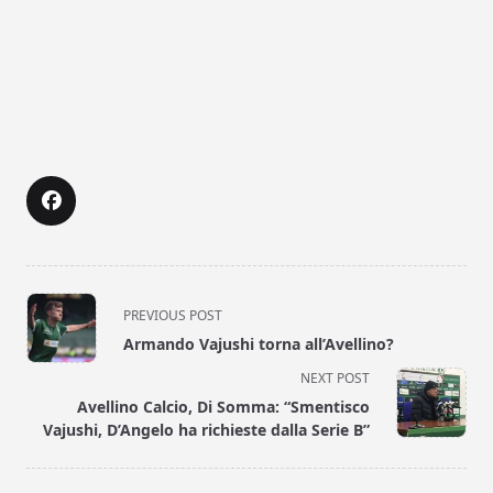
<span
PREVIOUS POST
class="nav-
Armando Vajushi torna all’Avellino?
subtitle
NEXT POST
screen-
Avellino Calcio, Di Somma: “Smentisco
reader-
Vajushi, D’Angelo ha richieste dalla Serie B”
text">Page</span>