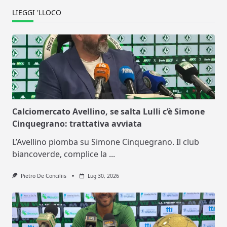
LIEGGI 'LLOCO
Calciomercato Avellino, se salta Lulli c’è Simone
Cinquegrano: trattativa avviata
L’Avellino piomba su Simone Cinquegrano. Il club
biancoverde, complice la
...
Pietro De Conciliis
Lug 30, 2026