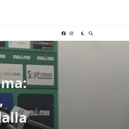
mma:
,
alla