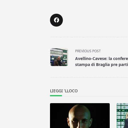
<span
PREVIOUS POST
class="nav-
Avellino-Cavese: la confer
subtitle
stampa di Braglia pre part
screen-
reader-
text">Page</span>
LIEGGI 'LLOCO