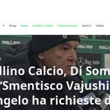
!
Shop
News
Avellino Calcio
Calciomercato
Serie C
Video
llino Calcio, Di So
“Smentisco Vajushi
ngelo ha richieste d