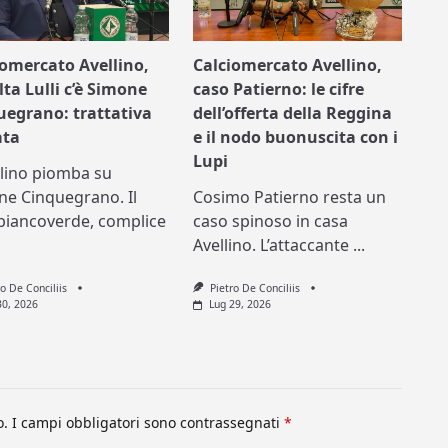
iomercato Avellino,
Calciomercato Avellino,
lta Lulli c’è Simone
caso Patierno: le cifre
uegrano: trattativa
dell’offerta della Reggina
ata
e il nodo buonuscita con i
Lupi
llino piomba su
ne Cinquegrano. Il
Cosimo Patierno resta un
biancoverde, complice
caso spinoso in casa
Avellino. L’attaccante
...
ro De Conciliis
Pietro De Conciliis
30, 2026
Lug 29, 2026
o.
I campi obbligatori sono contrassegnati
*