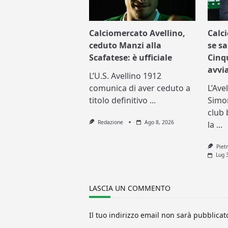
Calciomercato Avellino,
Calc
ceduto Manzi alla
se sa
Scafatese: è ufficiale
Cinq
avvi
L’U.S. Avellino 1912
comunica di aver ceduto a
L’Ave
titolo definitivo
...
Simo
club 
Redazione
Ago 8, 2026
la
...
Piet
Lug 
LASCIA UN COMMENTO
Il tuo indirizzo email non sarà pubblicat