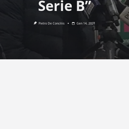
Serie B”
Pietro De Conciliis
Gen 14, 2021