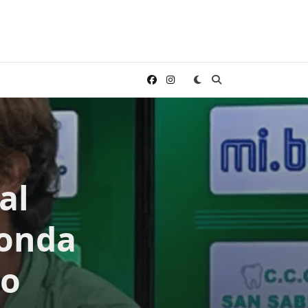
al
conda
no