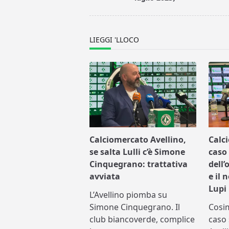
reader-
text">Page</span>
LIEGGI 'LLOCO
Calciomercato Avellino,
Calc
se salta Lulli c’è Simone
caso 
Cinquegrano: trattativa
dell’
avviata
e il 
Lupi
L’Avellino piomba su
Simone Cinquegrano. Il
Cosi
club biancoverde, complice
caso 