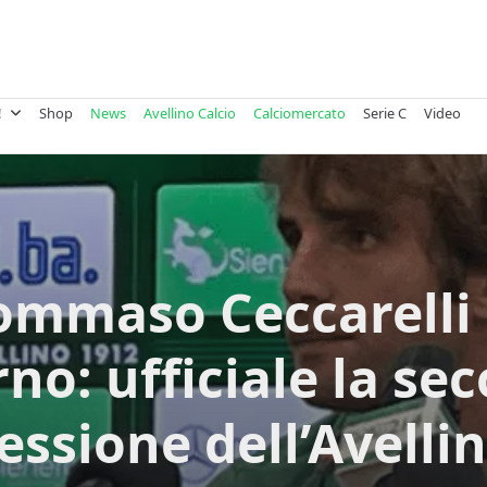
!
Shop
News
Avellino Calcio
Calciomercato
Serie C
Video
ommaso Ceccarelli 
rno: ufficiale la se
essione dell’Avelli