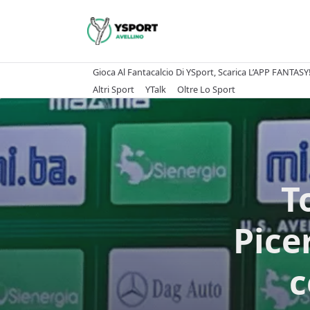
Skip
to
content
Gioca Al Fantacalcio Di YSport, Scarica L’APP FANTASY
Altri Sport
YTalk
Oltre Lo Sport
T
Pice
c