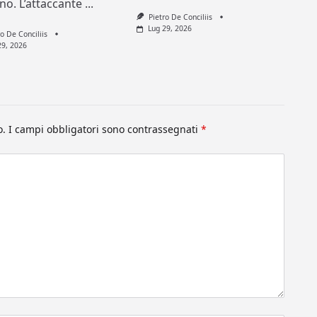
ino. L’attaccante
...
Pietro De Conciliis
Lug 29, 2026
ro De Conciliis
29, 2026
o.
I campi obbligatori sono contrassegnati
*