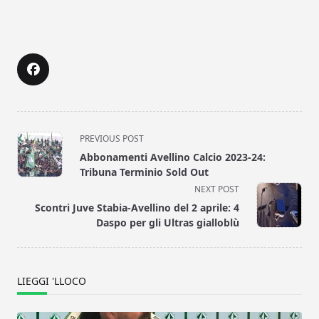
<span
PREVIOUS POST
class="nav-
Abbonamenti Avellino Calcio 2023-24:
subtitle
Tribuna Terminio Sold Out
screen-
NEXT POST
reader-
Scontri Juve Stabia-Avellino del 2 aprile: 4
text">Page</span>
Daspo per gli Ultras gialloblù
LIEGGI 'LLOCO