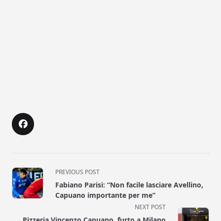
<span
PREVIOUS POST
class="nav-
Fabiano Parisi: “Non facile lasciare Avellino,
subtitle
Capuano importante per me”
screen-
NEXT POST
reader-
Pizzeria Vincenzo Capuano, furto a Milano