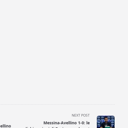
NEXT POST
Messina-Avellino 1-0: le
ellino