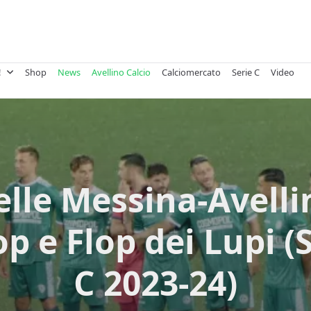
!
Shop
News
Avellino Calcio
Calciomercato
Serie C
Video
lle Messina-Avelli
op e Flop dei Lupi (
C 2023-24)