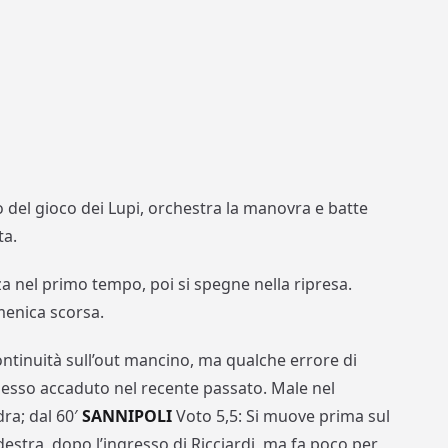
 del gioco dei Lupi, orchestra la manovra e batte
ta.
a nel primo tempo, poi si spegne nella ripresa.
menica scorsa.
ntinuità sull’out mancino, ma qualche errore di
esso accaduto nel recente passato. Male nel
ra; dal 60′
SANNIPOLI
Voto 5,5: Si muove prima sul
destra, dopo l’ingresso di Ricciardi, ma fa poco per