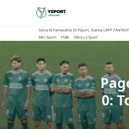
Skip
to
content
Gioca Al Fantacalcio Di YSport, Scarica L’APP FANTASY
Altri Sport
YTalk
Oltre Lo Sport
Page
0: T