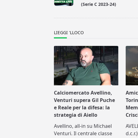
subtitle
(Serie C 2023-24)
screen-
reader-
text">Page</span>
LIEGGI 'LLOCO
Calciomercato Avellino,
Amic
Venturi supera Gil Puche
Torin
e Reale per la difesa: la
Memo
strategia di Aiello
Crisc
Avellino, all-in su Michael
AVEL
Venturi. Il centrale classe
d.c.r.