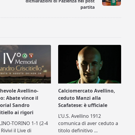
dichiarazioni di Pazienza nel post
partita
hevole Avellino-
Calciomercato Avellino,
o: Abate vince il
ceduto Manzi alla
rial Sandro
Scafatese: è ufficiale
itiello ai rigori
L’U.S. Avellino 1912
LINO-TORINO 1-1 (2-4
comunica di aver ceduto a
) Rivivi il Live di
titolo definitivo
...