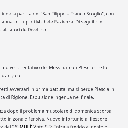
hiude la partita del “San Filippo – Franco Scoglio”, con
dannato i Lupi di Michele Pazienza. Di seguito le
alciatori dell’Avellino.
rimo vero tentativo del Messina, con Plescia che lo
o d’angolo.
retti avversari in prima battuta, ma si perde Plescia in
ita di Rigione. Espulsione ingenua nel finale.
enza dopo il problema muscolare di domenica scorsa,
tto in zona difensiva. Nuovo infortunio al flessore
o; dal 26′
MULÈ
Voto 5,5: Entra a freddo al posto di