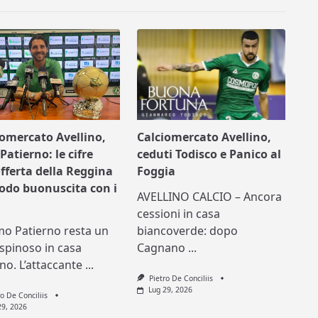
iomercato Avellino,
Calciomercato Avellino,
Patierno: le cifre
ceduti Todisco e Panico al
offerta della Reggina
Foggia
nodo buonuscita con i
AVELLINO CALCIO – Ancora
cessioni in casa
mo Patierno resta un
biancoverde: dopo
spinoso in casa
Cagnano
...
ino. L’attaccante
...
Pietro De Conciliis
Lug 29, 2026
ro De Conciliis
29, 2026