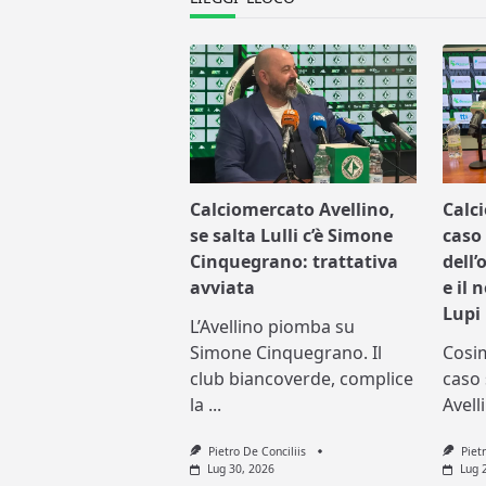
Calciomercato Avellino,
Calc
se salta Lulli c’è Simone
caso 
Cinquegrano: trattativa
dell’
avviata
e il 
Lupi
L’Avellino piomba su
Simone Cinquegrano. Il
Cosi
club biancoverde, complice
caso 
la
...
Avell
Pietro De Conciliis
Piet
Lug 30, 2026
Lug 