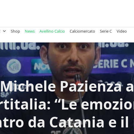
!
Shop
News
Avellino Calcio
Calciomercato
Serie C
Video
Michele Pazienza 
titalia: “Le emozio
ntro da Catania e il