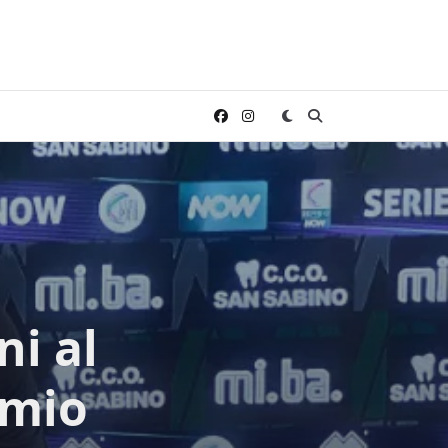
a
ni al
 mio