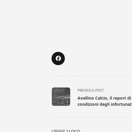
<span
PREVIOUS POST
class="nav-
Avellino Calcio, il report di
subtitle
condizioni degli infortunat
screen-
reader-
text">Page</span>
LIEGGI 'LLOCO