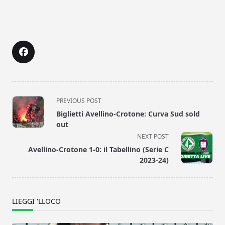
<span
PREVIOUS POST
class="nav-
Biglietti Avellino-Crotone: Curva Sud sold
subtitle
out
screen-
NEXT POST
reader-
Avellino-Crotone 1-0: il Tabellino (Serie C
text">Page</span>
2023-24)
LIEGGI 'LLOCO