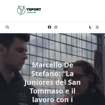
Skip
to
content
Marcello De
Stefano: “La
Juniores del San
Tommaso e il
lavoro con i