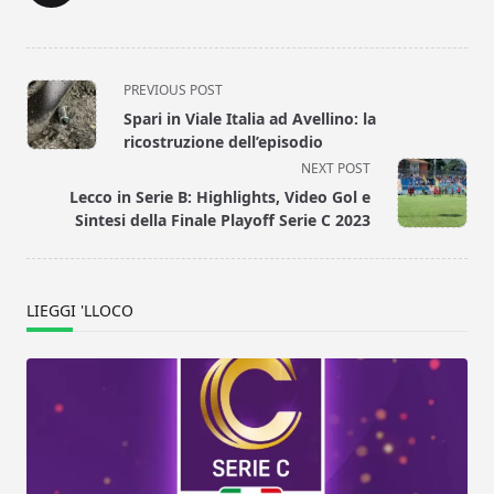
<span
PREVIOUS POST
class="nav-
Spari in Viale Italia ad Avellino: la
subtitle
ricostruzione dell’episodio
screen-
NEXT POST
reader-
Lecco in Serie B: Highlights, Video Gol e
text">Page</span>
Sintesi della Finale Playoff Serie C 2023
LIEGGI 'LLOCO