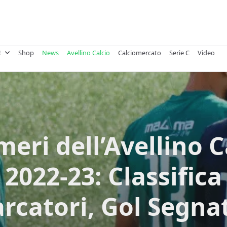
!
Shop
News
Avellino Calcio
Calciomercato
Serie C
Video
meri dell’Avellino C
2022-23: Classifica
rcatori, Gol Segnat