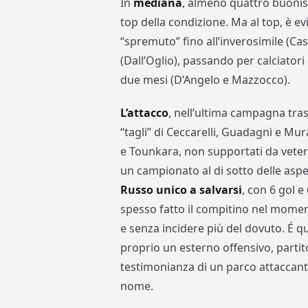
In
mediana
, almeno quattro buoniss
top della condizione. Ma al top, è ev
“spremuto” fino all’inverosimile (Ca
(Dall’Oglio), passando per calciator
due mesi (D’Angelo e Mazzocco).
L’attacco
, nell’ultima campagna tras
“tagli” di Ceccarelli, Guadagni e Mu
e Tounkara, non supportati da vetera
un campionato al di sotto delle asp
Russo unico a salvarsi
, con 6 gol 
spesso fatto il compitino nel moment
e senza incidere più del dovuto. É 
proprio un esterno offensivo, partito
testimonianza di un parco attaccant
nome.