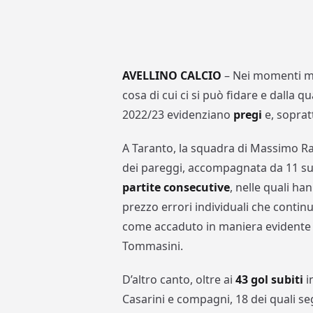
AVELLINO CALCIO
– Nei momenti mi
cosa di cui ci si può fidare e dalla q
2022/23 evidenziano
pregi
e, soprat
A Taranto, la squadra di Massimo Ras
dei pareggi, accompagnata da 11 suc
partite consecutive
, nelle quali ha
prezzo errori individuali che continu
come accaduto in maniera evidente a
Tommasini.
D’altro canto, oltre ai
43 gol subiti
i
Casarini e compagni, 18 dei quali seg