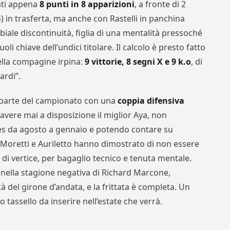
ati appena
8 punti in 8 apparizioni
, a fronte di 2
 4) in trasferta, ma anche con Rastelli in panchina
biale discontinuità, figlia di una mentalità pressoché
uoli chiave dell’undici titolare. Il calcolo è presto fatto
della compagine irpina:
9 vittorie, 8 segni X e 9 k.o
, di
ardi”.
an parte del campionato con una
coppia difensiva
 avere mai a disposizione il miglior Aya, non
anes da agosto a gennaio e potendo contare su
. Moretti e Auriletto hanno dimostrato di non essere
di vertice, per bagaglio tecnico e tenuta mentale.
 nella stagione negativa di Richard Marcone,
del girone d’andata, e la frittata è completa. Un
o tassello da inserire nell’estate che verrà.