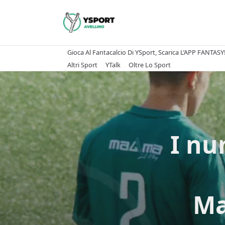
Skip
to
content
Gioca Al Fantacalcio Di YSport, Scarica L’APP FANTASY
Altri Sport
YTalk
Oltre Lo Sport
I nu
Ma