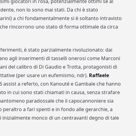
imi giocatori in rosa, potenzialmente ottimi se al
idente, non lo sono mai stati. Da chi è stato
sarini) a chi fondamentalmente si è soltanto intravisto
i che rincorrono uno stato di forma ottimale da circa
ferimenti, è stato parzialmente rivoluzionato: dai
rano agli inserimenti di tasselli onerosi come Marconi
ni del calibro di Di Gaudio e Trotta, protagonisti di
ettative (per usare un eufemismo, ndr).
Raffaele
e 6 assist a referto, con Kanouté e Gambale che hanno
o in cui sono stati chiamati in causa, senza strafare
quantomeno paradossale che il capocannoniere sia
 peraltro a fari spenti e in fondo alle gerarchie, a
i inizialmente monco di un centravanti degno di tale