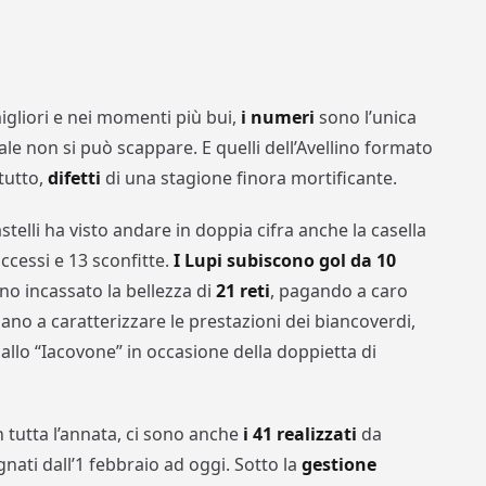
gliori e nei momenti più bui,
i numeri
sono l’unica
uale non si può scappare. E quelli dell’Avellino formato
tutto,
difetti
di una stagione finora mortificante.
telli ha visto andare in doppia cifra anche la casella
cessi e 13 sconfitte.
I Lupi subiscono gol da 10
nno incassato la bellezza di
21 reti
, pagando a caro
ano a caratterizzare le prestazioni dei biancoverdi,
llo “Iacovone” in occasione della doppietta di
n tutta l’annata, ci sono anche
i 41 realizzati
da
nati dall’1 febbraio ad oggi. Sotto la
gestione