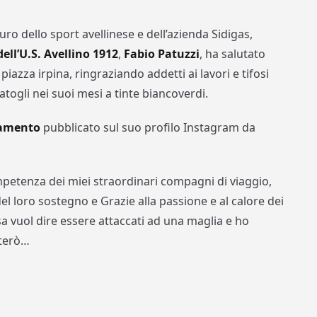
turo dello sport avellinese e dell’azienda Sidigas,
dell’U.S. Avellino 1912
,
Fabio Patuzzi
, ha salutato
 piazza irpina, ringraziando addetti ai lavori e tifosi
atogli nei suoi mesi a tinte biancoverdi.
iamento
pubblicato sul suo profilo Instagram da
ompetenza dei miei straordinari compagni di viaggio,
 del loro sostegno e Grazie alla passione e al calore dei
sa vuol dire essere attaccati ad una maglia e ho
tterò…