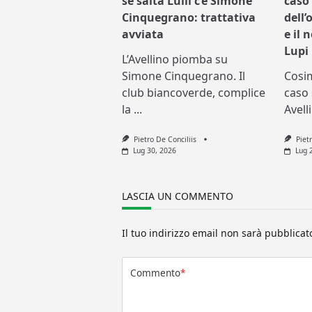
se salta Lulli c’è Simone
caso 
Cinquegrano: trattativa
dell’
avviata
e il 
Lupi
L’Avellino piomba su
Simone Cinquegrano. Il
Cosi
club biancoverde, complice
caso 
la
...
Avell
Pietro De Conciliis
Piet
Lug 30, 2026
Lug 
LASCIA UN COMMENTO
Il tuo indirizzo email non sarà pubblicat
Commento
*