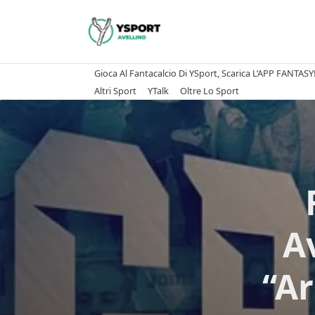
Skip
to
content
Gioca Al Fantacalcio Di YSport, Scarica L’APP FANTASY
Altri Sport
YTalk
Oltre Lo Sport
A
“Ar