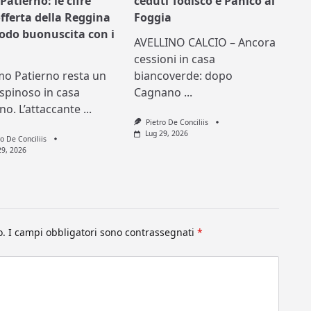
Patierno: le cifre
ceduti Todisco e Panico al
offerta della Reggina
Foggia
nodo buonuscita con i
AVELLINO CALCIO – Ancora
cessioni in casa
mo Patierno resta un
biancoverde: dopo
spinoso in casa
Cagnano
...
ino. L’attaccante
...
Pietro De Conciliis
Lug 29, 2026
ro De Conciliis
29, 2026
o.
I campi obbligatori sono contrassegnati
*