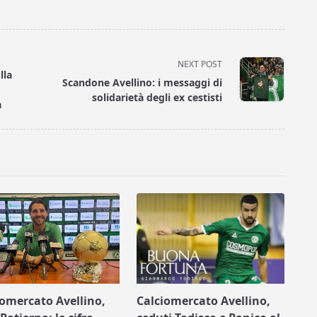
NEXT POST
lla
Scandone Avellino: i messaggi di
solidarietà degli ex cestisti
a
iomercato Avellino,
Calciomercato Avellino,