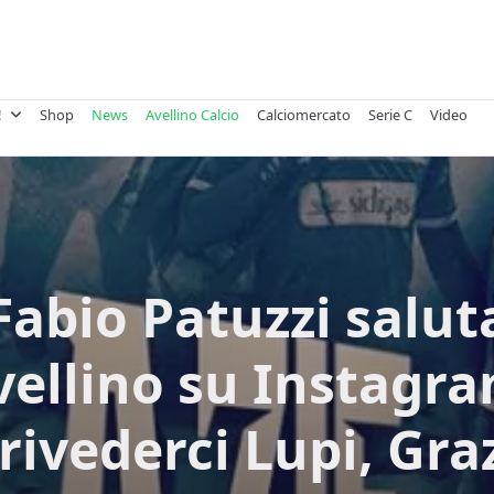
!
Shop
News
Avellino Calcio
Calciomercato
Serie C
Video
Fabio Patuzzi salut
vellino su Instagra
rivederci Lupi, Gra