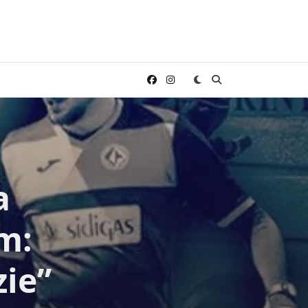
a
m:
zie”