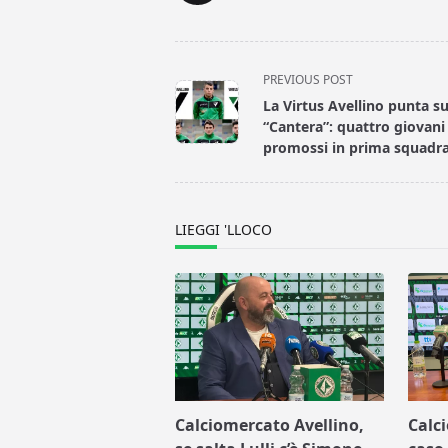
<span
PREVIOUS POST
class="nav-
La Virtus Avellino punta su
subtitle
“Cantera”: quattro giovani
screen-
promossi in prima squadr
reader-
text">Page</span>
LIEGGI 'LLOCO
Calciomercato Avellino,
Calc