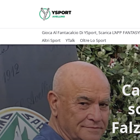
Skip
to
content
Gioca Al Fantacalcio Di YSport, Scarica L’APP FANTASY
Altri Sport
YTalk
Oltre Lo Sport
Ca
s
Fal