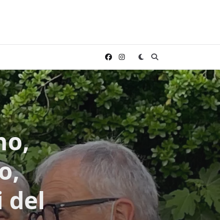
no,
o,
 del