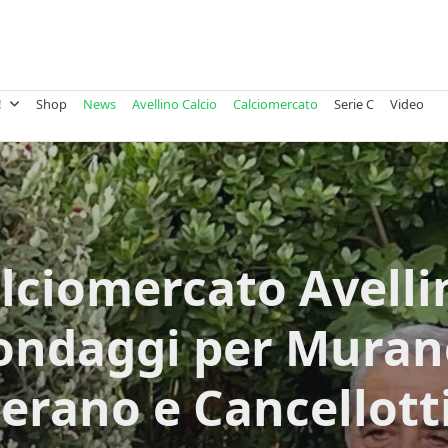
!
Shop
News
Avellino Calcio
Calciomercato
Serie C
Video
lciomercato Avelli
ondaggi per Muran
zerano e Cancellotti