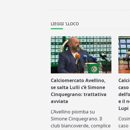
screen-
reader-
text">Page</span>
LIEGGI 'LLOCO
Calciomercato Avellino,
Calc
se salta Lulli c’è Simone
caso 
Cinquegrano: trattativa
dell’
avviata
e il 
Lupi
L’Avellino piomba su
Simone Cinquegrano. Il
Cosi
club biancoverde, complice
caso 