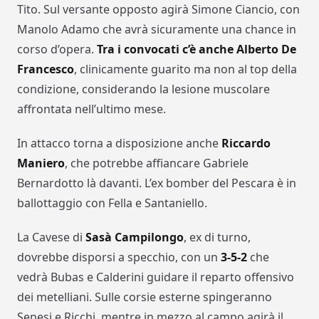
Tito. Sul versante opposto agirà Simone Ciancio, con
Manolo Adamo che avrà sicuramente una chance in
corso d’opera.
Tra i convocati c’è anche Alberto De
Francesco
, clinicamente guarito ma non al top della
condizione, considerando la lesione muscolare
affrontata nell’ultimo mese.
In attacco torna a disposizione anche
Riccardo
Maniero
, che potrebbe affiancare Gabriele
Bernardotto là davanti. L’ex bomber del Pescara è in
ballottaggio con Fella e Santaniello.
La Cavese di
Sasà Campilongo
, ex di turno,
dovrebbe disporsi a specchio, con un
3-5-2
che
vedrà Bubas e Calderini guidare il reparto offensivo
dei metelliani. Sulle corsie esterne spingeranno
Senesi e Ricchi, mentre in mezzo al campo agirà il