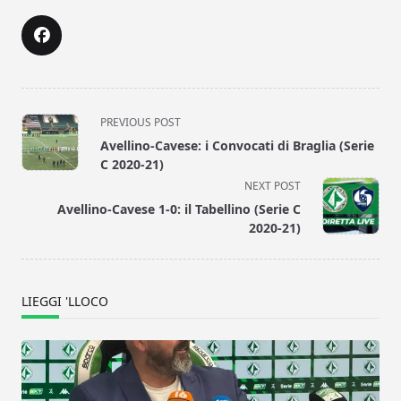
<span
PREVIOUS POST
class="nav-
Avellino-Cavese: i Convocati di Braglia (Serie
subtitle
C 2020-21)
screen-
NEXT POST
reader-
Avellino-Cavese 1-0: il Tabellino (Serie C
text">Page</span>
2020-21)
LIEGGI 'LLOCO