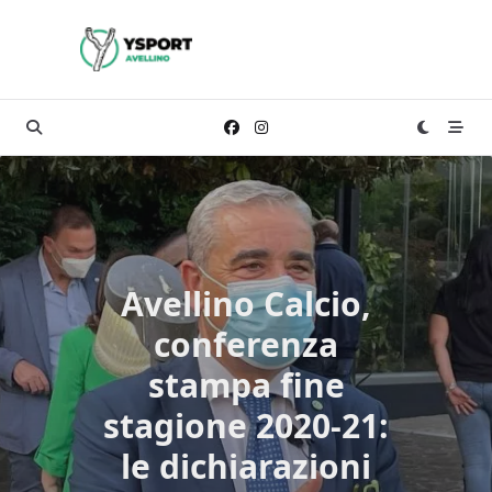
Skip
to
content
Avellino Calcio,
conferenza
stampa fine
stagione 2020-21:
le dichiarazioni