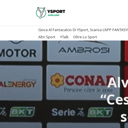
Skip
to
content
Gioca Al Fantacalcio Di YSport, Scarica L’APP FANTASY
Altri Sport
YTalk
Oltre Lo Sport
Al
“Ces
s