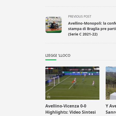
<span
PREVIOUS POST
class="nav-
Avellino-Monopoli: la conf
subtitle
stampa di Braglia pre part
screen-
(Serie C 2021-22)
reader-
text">Page</span>
LIEGGI 'LLOCO
Avellino-Vicenza 0-0
Y Ave
Highlights: Video Sintesi
Sanr