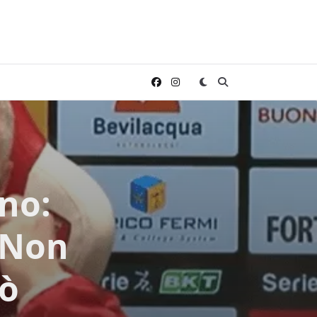
no:
? Non
uò