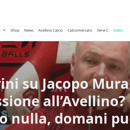
!
Shop
News
Avellino Calcio
Calciomercato
Serie C
Video
vini su Jacopo Mura
sione all’Avellino
o nulla, domani p