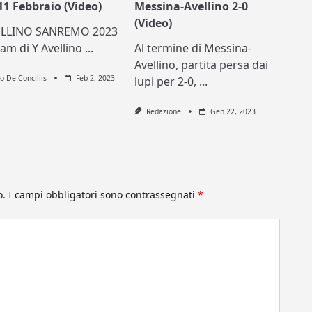
’11 Febbraio (Video)
Messina-Avellino 2-0
(Video)
ELLINO SANREMO 2023
team di Y Avellino
...
Al termine di Messina-
Avellino, partita persa dai
ro De Conciliis
Feb 2, 2023
lupi per 2-0,
...
Redazione
Gen 22, 2023
o.
I campi obbligatori sono contrassegnati
*