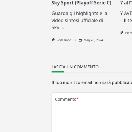
Sky Sport (Playoff Serie C)
7 all
Guarda gli highlights e la
Y AV
video sintesi ufficiale di
– Il 
Sky
...
Piet
Redazione
Mag 28, 2024
LASCIA UN COMMENTO
Il tuo indirizzo email non sarà pubblicat
Commento
*