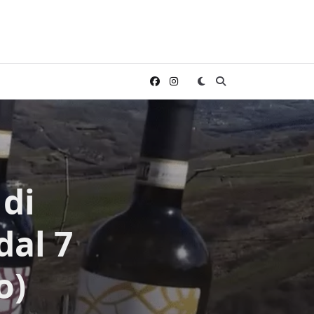
 di
dal 7
o)