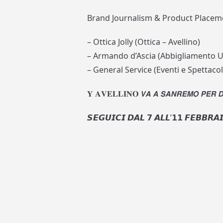
Brand Journalism & Product Placem
– Ottica Jolly (Ottica – Avellino)
– Armando d’Ascia (Abbigliamento U
– General Service (Eventi e Spettacol
𝐘 𝐀𝐕𝐄𝐋𝐋𝐈𝐍𝐎 𝙑𝘼 𝘼 𝙎𝘼𝙉𝙍𝙀𝙈𝙊 𝙋𝙀𝙍 𝘿𝘼
𝙎𝙀𝙂𝙐𝙄𝘾𝙄 𝘿𝘼𝙇 𝟳 𝘼𝙇𝙇’𝟭𝟭 𝙁𝙀𝘽𝘽𝙍𝘼