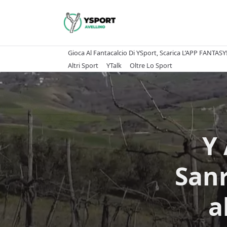
Skip
to
content
Gioca Al Fantacalcio Di YSport, Scarica L’APP FANTASY
Altri Sport
YTalk
Oltre Lo Sport
Y 
Sanr
a