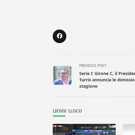
<span
PREVIOUS POST
class="nav-
Serie C Girone C, il Preside
subtitle
Turris annuncia le dimissio
screen-
stagione
reader-
text">Page</span>
LIEGGI 'LLOCO