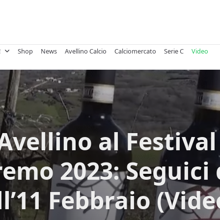
!
Shop
News
Avellino Calcio
Calciomercato
Serie C
Video
Avellino al Festival
emo 2023: Seguici 
ll’11 Febbraio (Vide