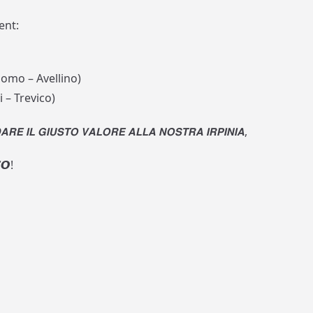
ent:
omo – Avellino)
i – Trevico)
𝙀 𝙄𝙇 𝙂𝙄𝙐𝙎𝙏𝙊 𝙑𝘼𝙇𝙊𝙍𝙀 𝘼𝙇𝙇𝘼 𝙉𝙊𝙎𝙏𝙍𝘼 𝙄𝙍𝙋𝙄𝙉𝙄𝘼,
𝙊!