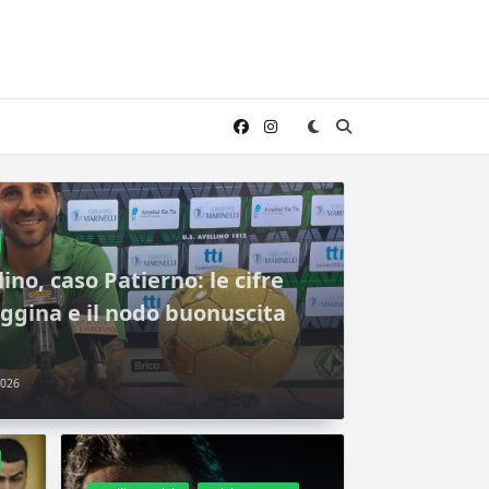
no, caso Patierno: le cifre
Reggina e il nodo buonuscita
2026