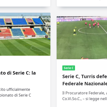
Serie C
o di Serie C: la
Serie C, Turris defe
Federale Nazional
ito ufficialmente
Il Procuratore Federale, 
pionato di Serie C
Co.Vi.So.C., – si legge nel
Redazione
Mar 5, 2025