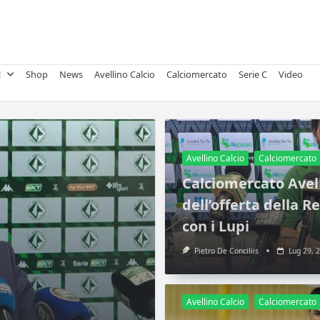
!
Shop
News
Avellino Calcio
Calciomercato
Serie C
Video
Avellino Calcio
Calciomercato
Calciomercato Avelli
dell’offerta della 
con i Lupi
Pietro De Conciliis
Lug 29, 
Avellino Calcio
Calciomercato