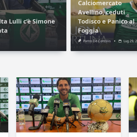
Calciomercato
Avellino, ceduti
ta Lulli c’è Simone
Todisco e Panico al
ata
Foggia
Pietro De Conciliis
Lug 29, 