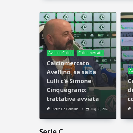
Avellino Calcio
Calciomercato
Calciomercato
Av
Avellino, se salta
Lulli c’è Simone
C
Cinquegrano:
d
trattativa avviata
c
Pietro De Conciliis
Lug 30, 2026
Serie C