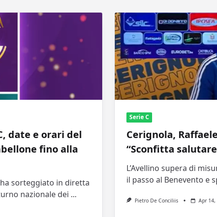
Serie C
, date e orari del
Cerignola, Raffael
bellone fino alla
“Sconfitta salutare
L’Avellino supera di misu
il passo al Benevento e s
ha sorteggiato in diretta
turno nazionale dei
...
Pietro De Conciliis
Apr 14,