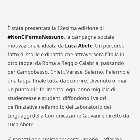
È stata presentata
la
12esima
edizione
di
#NonCiFermaNessuno
, la campagna sociale
motivazionale ideata da
Luca
Abete
. Un percorso
fatto di storie e dibattiti che attraverserà l’Italia in
otto
tappe
: da Roma a Reggio Calabria, passando
per Campobasso, Chieti, Varese, Salerno, Palermo e
una tappa finale tutta da scoprire. Divenuto ormai
un punto di riferimento, ogni anno migliaia di
studentesse e studenti diffondono i valori
dell’iniziativa nell’ambito del
Laboratorio dei
Linguaggi della Comunicazione Giovanile
diretto da
Luca Abete.
«
I ragazzi non assistono: costruiscono
– afferma