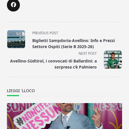
<span
PREVIOUS POST
class="nav-
Biglietti Sampdoria-Avellino: Info e Prezzi
subtitle
Settore Ospiti (Serie B 2025-26)
screen-
NEXT POST
reader-
Avellino-Südtirol, i convocati di Ballardini: a
text">Page</span>
sorpresa c’è Palmiero
LIEGGI 'LLOCO