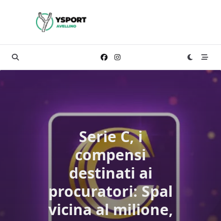
Skip
to
content
Serie C, i
compensi
destinati ai
procuratori: Spal
vicina al milione,