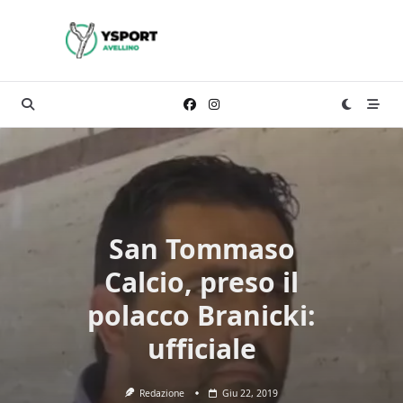
Skip
to
content
San Tommaso
Calcio, preso il
polacco Branicki:
ufficiale
Redazione
Giu 22, 2019