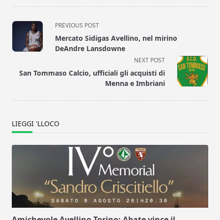
<span
PREVIOUS POST
class="nav-
Mercato Sidigas Avellino, nel mirino
subtitle
DeAndre Lansdowne
screen-
NEXT POST
reader-
San Tommaso Calcio, ufficiali gli acquisti di
text">Page</span>
Menna e Imbriani
LIEGGI 'LLOCO
Amichevole Avellino-Torino: Abate vince il