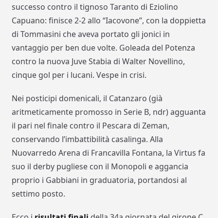
successo contro il tignoso Taranto di Eziolino
Capuano: finisce 2-2 allo “Iacovone”, con la doppietta
di Tommasini che aveva portato gli jonici in
vantaggio per ben due volte. Goleada del Potenza
contro la nuova Juve Stabia di Walter Novellino,
cinque gol per i lucani. Vespe in crisi.
Nei posticipi domenicali, il Catanzaro (già
aritmeticamente promosso in Serie B, ndr) agguanta
il pari nel finale contro il Pescara di Zeman,
conservando l’imbattibilità casalinga. Alla
Nuovarredo Arena di Francavilla Fontana, la Virtus fa
suo il derby pugliese con il Monopoli e aggancia
proprio i Gabbiani in graduatoria, portandosi al
settimo posto.
Ecco i
risultati finali
della 34a giornata del girone C