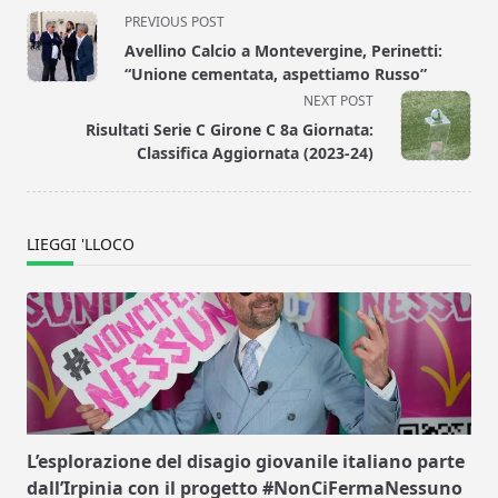
<span
PREVIOUS POST
class="nav-
Avellino Calcio a Montevergine, Perinetti:
subtitle
“Unione cementata, aspettiamo Russo”
screen-
NEXT POST
reader-
Risultati Serie C Girone C 8a Giornata:
text">Page</span>
Classifica Aggiornata (2023-24)
LIEGGI 'LLOCO
L’esplorazione del disagio giovanile italiano parte
dall’Irpinia con il progetto #NonCiFermaNessuno