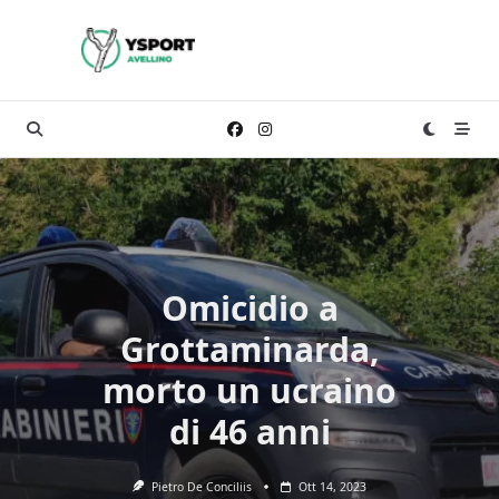
Skip
to
content
Omicidio a
Grottaminarda,
morto un ucraino
di 46 anni
Pietro De Conciliis
Ott 14, 2023