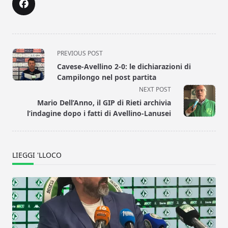
<span
PREVIOUS POST
class="nav-
Cavese-Avellino 2-0: le dichiarazioni di
subtitle
Campilongo nel post partita
screen-
NEXT POST
reader-
Mario Dell’Anno, il GIP di Rieti archivia
text">Page</span>
l’indagine dopo i fatti di Avellino-Lanusei
LIEGGI 'LLOCO