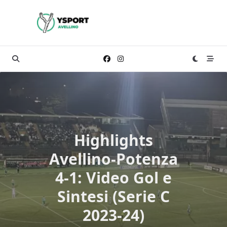
Skip
to
content
Highlights
Avellino-Potenza
4-1: Video Gol e
Sintesi (Serie C
2023-24)