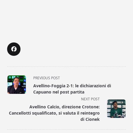
<span
PREVIOUS POST
class="nav-
Avellino-Foggia 2-1: le dichiarazioni di
subtitle
Capuano nel post partita
screen-
NEXT POST
reader-
Avellino Calcio, direzione Crotone:
text">Page</span>
Cancellotti squalificato, si valuta il reintegro
di Cionek