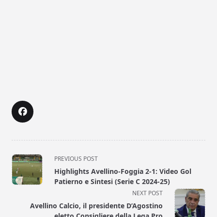
<span
PREVIOUS POST
class="nav-
Highlights Avellino-Foggia 2-1: Video Gol
subtitle
Patierno e Sintesi (Serie C 2024-25)
screen-
NEXT POST
reader-
Avellino Calcio, il presidente D’Agostino
text">Page</span>
eletto Consigliere della Lega Pro