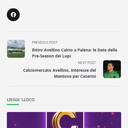
<span
PREVIOUS POST
class="nav-
Ritiro Avellino Calcio a Palena: le Date della
subtitle
Pre-Season dei Lupi
screen-
NEXT POST
reader-
Calciomercato Avellino, interesse del
text">Page</span>
Mantova per Casarini
LIEGGI 'LLOCO