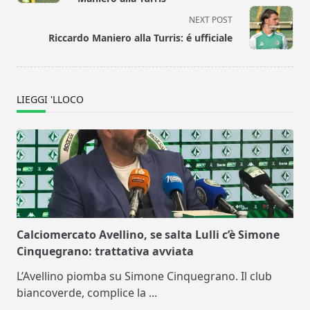
screen-
NEXT POST
reader-
Riccardo Maniero alla Turris: é ufficiale
text">Page</span>
LIEGGI 'LLOCO
Calciomercato Avellino, se salta Lulli c’è Simone
Cinquegrano: trattativa avviata
L’Avellino piomba su Simone Cinquegrano. Il club
biancoverde, complice la
...