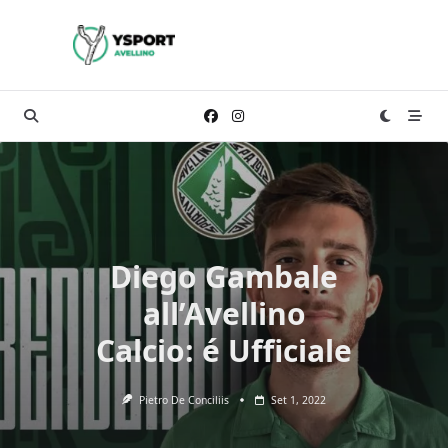
Skip
to
content
Diego Gambale
all’Avellino
Calcio: é Ufficiale
Pietro De Conciliis
Set 1, 2022