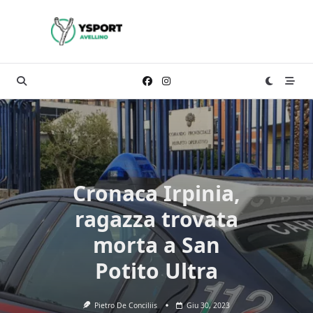
Skip
to
content
Cronaca Irpinia,
ragazza trovata
morta a San
Potito Ultra
Pietro De Conciliis
Giu 30, 2023