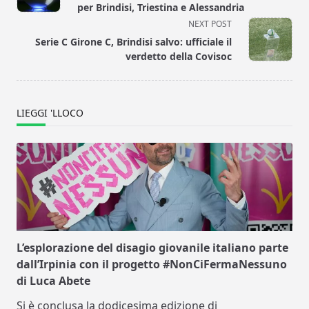
subtitle
per Brindisi, Triestina e Alessandria
screen-
NEXT POST
reader-
Serie C Girone C, Brindisi salvo: ufficiale il
text">Page</span>
verdetto della Covisoc
LIEGGI 'LLOCO
L’esplorazione del disagio giovanile italiano parte
dall’Irpinia con il progetto #NonCiFermaNessuno
di Luca Abete
Si è conclusa la dodicesima edizione di