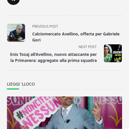
<span
PREVIOUS POST
class="nav-
Calciomercato Avellino, offerta per Gabriele
subtitle
Gori
screen-
NEXT POST
reader-
Enis Tozaj all’Avellino, nuovo attaccante per
text">Page</span>
la Primavera: aggregato alla prima squadra
LIEGGI 'LLOCO