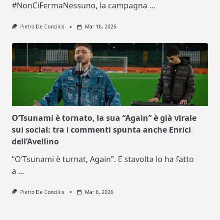
#NonCiFermaNessuno, la campagna
...
Pietro De Conciliis
Mar 16, 2026
O’Tsunami è tornato, la sua “Again” è già virale
sui social: tra i commenti spunta anche Enrici
dell’Avellino
“O’Tsunami è turnat, Again”. E stavolta lo ha fatto
a
...
Pietro De Conciliis
Mar 6, 2026