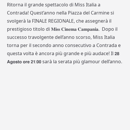
Ritorna il grande spettacolo di Miss Italia a
Contrada! Quest’anno nella Piazza del Carmine si
svolgerà la FINALE REGIONALE, che assegnerà il
prestigioso titolo di 𝐌𝐢𝐬𝐬 𝐂𝐢𝐧𝐞𝐦𝐚 𝐂𝐚𝐦𝐩𝐚𝐧𝐢𝐚. Dopo il
successo travolgente dell’anno scorso, Miss Italia
torna per il secondo anno consecutivo a Contrada e
questa volta è ancora più grande e più audace! Il 𝟮𝟴
𝗔𝗴𝗼𝘀𝘁𝗼 𝗼𝗿𝗲 𝟮𝟭:𝟬𝟬 sarà la serata più glamour dell’anno.