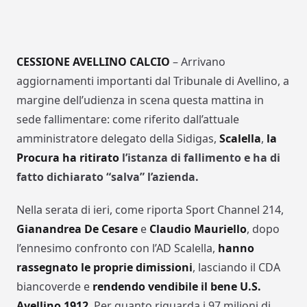
CESSIONE AVELLINO CALCIO
– Arrivano
aggiornamenti importanti dal Tribunale di Avellino, a
margine dell’udienza in scena questa mattina in
sede fallimentare: come riferito dall’attuale
amministratore delegato della Sidigas,
Scalella
,
la
Procura ha ritirato
l’istanza di fallimento e ha di
fatto dichiarato “salva” l’azienda.
Nella serata di ieri, come riporta Sport Channel 214,
Gianandrea De Cesare
e
Claudio Mauriello
, dopo
l’ennesimo confronto con l’AD Scalella,
hanno
rassegnato le proprie dimissioni
, lasciando il CDA
biancoverde e
rendendo vendibile il bene U.S.
Avellino 1912
. Per quanto riguarda i 97 milioni di