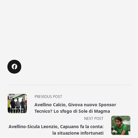
<span
PREVIOUS POST
class="nav-
Avellino Calcio, Givova nuovo Sponsor
subtitle
Tecnico? Lo sfogo di Sole di Magma
screen-
NEXT POST
reader-
Avellino-Sicula Leonzio, Capuano fa la conta:
text">Page</span>
la situazione infortunati