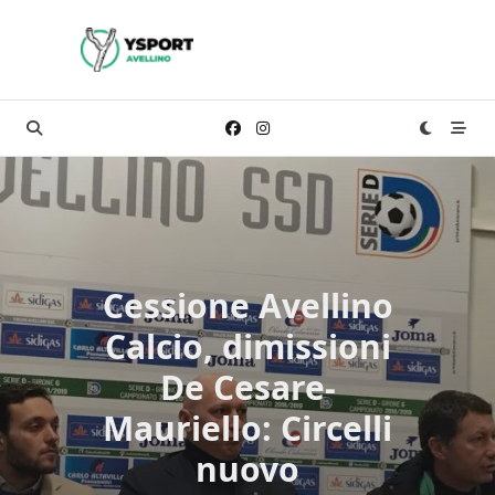
Skip
to
content
Cessione Avellino
Calcio, dimissioni
De Cesare-
Mauriello: Circelli
nuovo