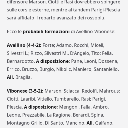
difensore Marson. Ciotti e Rasi dovrebbero spingere
sulle corsie esterne, mentre al tandem Parigi-Plescia
sarà affidato il reparto avanzato dei rossoblu.
Ecco le
probabili formazioni
di Avellino-Vibonese:
Avellino (4-4-2):
Forte; Adamo, Rocchi, Miceli,
Silvestri L.; Rizzo, Silvestri M., D’Angelo, Tito; Fella,
Bernardotto.
A disposizione:
Pane, Leoni, Dossena,
Errico, Bruzzo, Burgio, Nikolic, Maniero, Santaniello.
All.
Braglia.
Vibonese (3-5-2):
Marson; Sciacca, Redolfi, Mahrous;
Ciotti, Laaribi, Vitiello, Tumbarello, Rasi; Parigi,
Plescia.
A disposizione:
Mengoni, Falla, Ambro,
Leone, Prezzabile, La Ragione, Berardi, Spina,
Montagno Grillo, Di Santo, Mancino.
All.
Galfano.