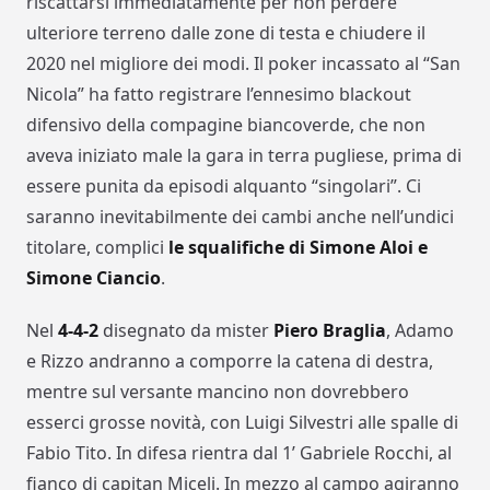
riscattarsi immediatamente per non perdere
ulteriore terreno dalle zone di testa e chiudere il
2020 nel migliore dei modi. Il poker incassato al “San
Nicola” ha fatto registrare l’ennesimo blackout
difensivo della compagine biancoverde, che non
aveva iniziato male la gara in terra pugliese, prima di
essere punita da episodi alquanto “singolari”. Ci
saranno inevitabilmente dei cambi anche nell’undici
titolare, complici
le squalifiche di Simone Aloi e
Simone Ciancio
.
Nel
4-4-2
disegnato da mister
Piero Braglia
, Adamo
e Rizzo andranno a comporre la catena di destra,
mentre sul versante mancino non dovrebbero
esserci grosse novità, con Luigi Silvestri alle spalle di
Fabio Tito. In difesa rientra dal 1’ Gabriele Rocchi, al
fianco di capitan Miceli. In mezzo al campo agiranno