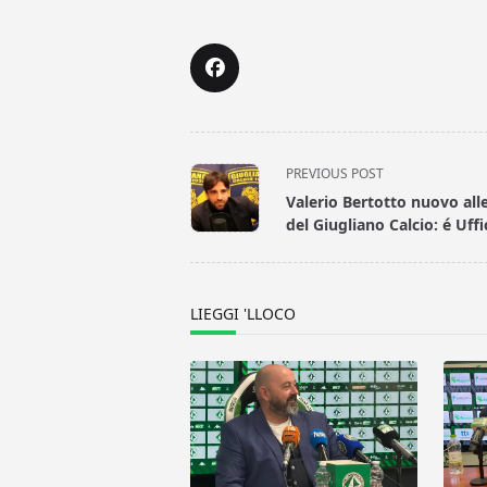
<span
PREVIOUS POST
class="nav-
Valerio Bertotto nuovo all
subtitle
del Giugliano Calcio: é Uffi
screen-
reader-
text">Page</span>
LIEGGI 'LLOCO