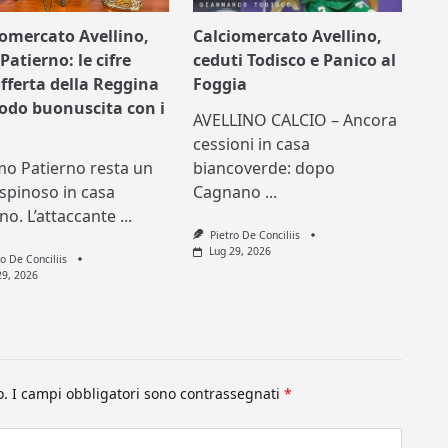
iomercato Avellino,
Calciomercato Avellino,
Patierno: le cifre
ceduti Todisco e Panico al
offerta della Reggina
Foggia
nodo buonuscita con i
AVELLINO CALCIO – Ancora
cessioni in casa
mo Patierno resta un
biancoverde: dopo
spinoso in casa
Cagnano
...
ino. L’attaccante
...
Pietro De Conciliis
Lug 29, 2026
ro De Conciliis
29, 2026
o.
I campi obbligatori sono contrassegnati
*