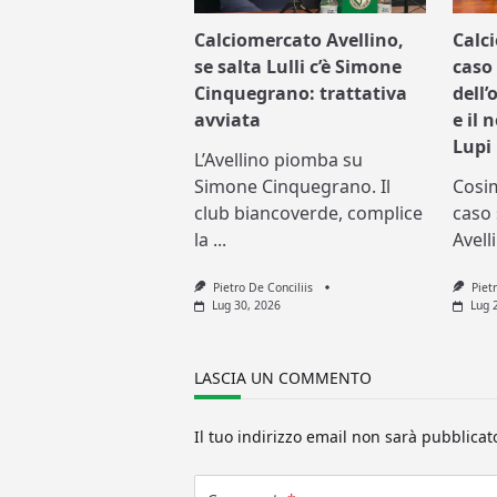
Calciomercato Avellino,
Calc
se salta Lulli c’è Simone
caso 
Cinquegrano: trattativa
dell’
avviata
e il 
Lupi
L’Avellino piomba su
Simone Cinquegrano. Il
Cosi
club biancoverde, complice
caso 
la
...
Avell
Pietro De Conciliis
Piet
Lug 30, 2026
Lug 
LASCIA UN COMMENTO
Il tuo indirizzo email non sarà pubblicat