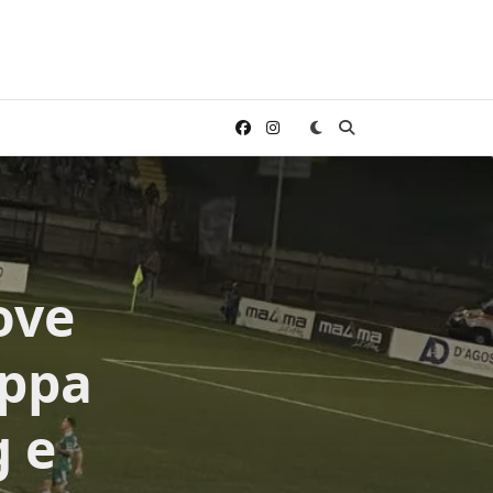
ove
oppa
g e