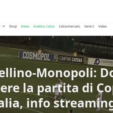
!
Shop
News
Avellino Calcio
Calciomercato
Serie C
Video
ellino-Monopoli: D
ere la partita di C
alia, info streamin