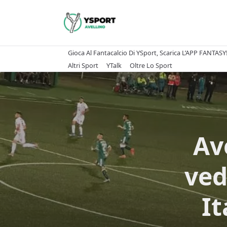
Skip
to
content
Gioca Al Fantacalcio Di YSport, Scarica L’APP FANTASY
Altri Sport
YTalk
Oltre Lo Sport
Av
ved
It