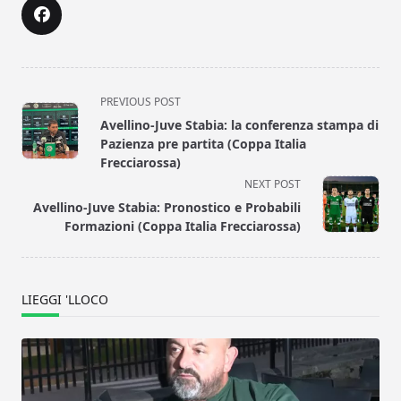
<span
PREVIOUS POST
class="nav-
Avellino-Juve Stabia: la conferenza stampa di
subtitle
Pazienza pre partita (Coppa Italia
screen-
Frecciarossa)
reader-
NEXT POST
text">Page</span>
Avellino-Juve Stabia: Pronostico e Probabili
Formazioni (Coppa Italia Frecciarossa)
LIEGGI 'LLOCO