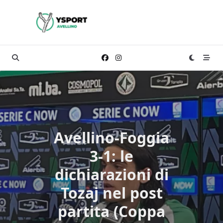
Skip
to
content
Avellino-Foggia
3-1: le
dichiarazioni di
Tozaj nel post
partita (Coppa