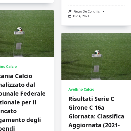
Pietro De Conciliis
Dic 4, 2021
ino Calcio
ania Calcio
alizzato dal
Avellino Calcio
bunale Federale
Risultati Serie C
ionale per il
Girone C 16a
ncato
Giornata: Classifica
gamento degli
Aggiornata (2021-
pendi