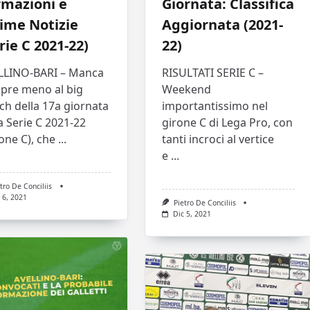
rmazioni e
Giornata: Classifica
ime Notizie
Aggiornata (2021-
rie C 2021-22)
22)
LLINO-BARI – Manca
RISULTATI SERIE C –
pre meno al big
Weekend
ch della 17a giornata
importantissimo nel
a Serie C 2021-22
girone C di Lega Pro, con
one C), che
...
tanti incroci al vertice
e
...
tro De Conciliis
 6, 2021
Pietro De Conciliis
Dic 5, 2021