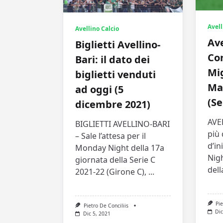
Avell
Avellino Calcio
Ave
Biglietti Avellino-
Con
Bari: il dato dei
Mi
biglietti venduti
Mar
ad oggi (5
(Se
dicembre 2021)
AVE
BIGLIETTI AVELLINO-BARI
più 
– Sale l’attesa per il
d’in
Monday Night della 17a
Nigh
giornata della Serie C
dell
2021-22 (Girone C),
...
Pie
Pietro De Conciliis
Dic
Dic 5, 2021