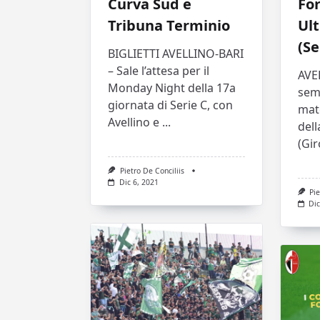
Fo
Curva Sud e
Ult
Tribuna Terminio
(Se
BIGLIETTI AVELLINO-BARI
– Sale l’attesa per il
AVE
Monday Night della 17a
sem
giornata di Serie C, con
mat
Avellino e
...
dell
(Gir
Pietro De Conciliis
Dic 6, 2021
Pie
Dic