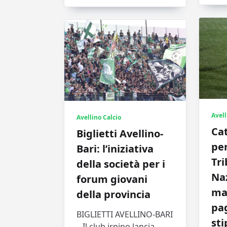
Avell
Avellino Calcio
Cat
Biglietti Avellino-
pen
Bari: l’iniziativa
Tri
della società per i
Naz
forum giovani
ma
della provincia
pa
BIGLIETTI AVELLINO-BARI
sti
– Il club irpino lancia