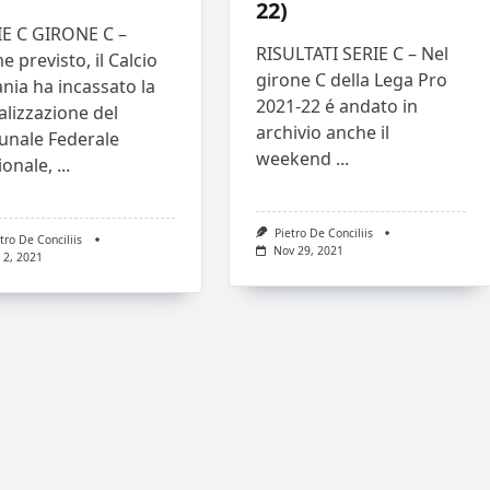
22)
IE C GIRONE C –
RISULTATI SERIE C – Nel
 previsto, il Calcio
girone C della Lega Pro
nia ha incassato la
2021-22 é andato in
lizzazione del
archivio anche il
unale Federale
weekend
...
ionale,
...
Pietro De Conciliis
tro De Conciliis
Nov 29, 2021
 2, 2021