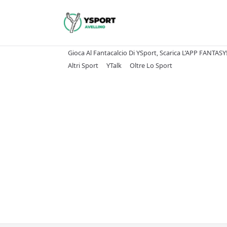
Skip
to
content
Gioca Al Fantacalcio Di YSport, Scarica L’APP FANTASY
Altri Sport
YTalk
Oltre Lo Sport