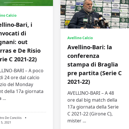
ino Calcio
llino-Bari, i
vocati di
Avellino Calcio
gnani: out
Avellino-Bari: la
ras e De Risio
conferenza
rie C 2021-22)
stampa di Braglia
LLINO-BARI – A poco
pre partita (Serie C
di 24 ore dal calcio
2021-22)
izio del Monday
t della 17a giornata
AVELLINO-BARI – A 48
a
...
ore dal big match della
17a giornata della Serie
C 2021-22 (Girone C),
tro De Conciliis
mister
...
 5, 2021