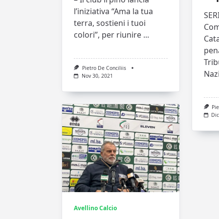
l’iniziativa “Ama la tua
SER
terra, sostieni i tuoi
Come
colori”, per riunire
...
Cata
pena
Trib
Pietro De Conciliis
Naz
Nov 30, 2021
Pie
Dic
Avellino Calcio