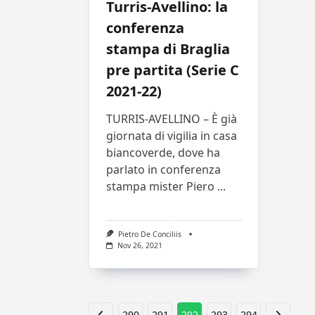
Turris-Avellino: la
conferenza
stampa di Braglia
pre partita (Serie C
2021-22)
TURRIS-AVELLINO – È già
giornata di vigilia in casa
biancoverde, dove ha
parlato in conferenza
stampa mister Piero
...
Pietro De Conciliis
Nov 26, 2021
290
291
292
293
294