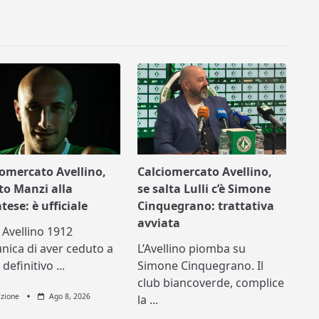
iomercato Avellino,
Calciomercato Avellino,
to Manzi alla
se salta Lulli c’è Simone
tese: è ufficiale
Cinquegrano: trattativa
avviata
. Avellino 1912
ica di aver ceduto a
L’Avellino piomba su
o definitivo
...
Simone Cinquegrano. Il
club biancoverde, complice
zione
Ago 8, 2026
la
...