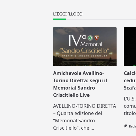
text">Page</span>
LIEGGI 'LLOCO
Amichevole Avellino-
Calc
Torino Diretta: segui il
cedu
Memorial Sandro
Scafa
Criscitiello Live
L’U.S
AVELLINO-TORINO DIRETTA
comun
– Quarta edizione del
titol
“Memorial Sandro
Reda
Criscitiello”, che
...