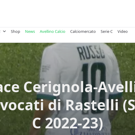
!
Shop
News
Avellino Calcio
Calciomercato
Serie C
Video
ce Cerignola-Avelli
ocati di Rastelli (
C 2022-23)