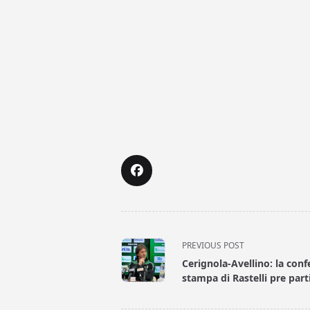
<span
PREVIOUS POST
class="nav-
Cerignola-Avellino: la con
subtitle
stampa di Rastelli pre part
screen-
reader-