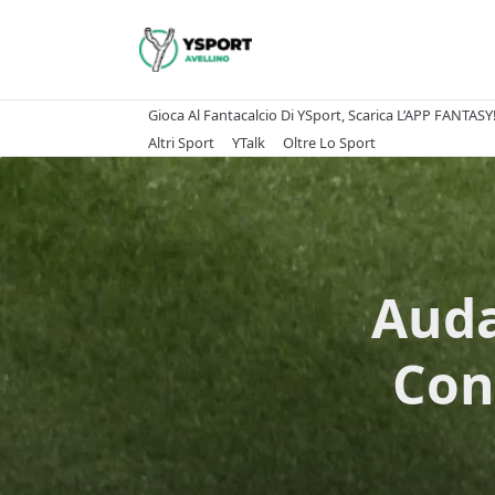
Skip
to
content
Gioca Al Fantacalcio Di YSport, Scarica L’APP FANTASY
Altri Sport
YTalk
Oltre Lo Sport
Auda
Conv