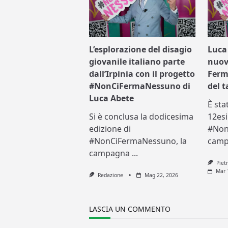
L’esplorazione del disagio
Luca
giovanile italiano parte
nuov
dall’Irpinia con il progetto
Ferm
#NonCiFermaNessuno di
del t
Luca Abete
È sta
Si è conclusa la dodicesima
12esi
edizione di
#Non
#NonCiFermaNessuno, la
cam
campagna
...
Piet
Mar 
Redazione
Mag 22, 2026
LASCIA UN COMMENTO