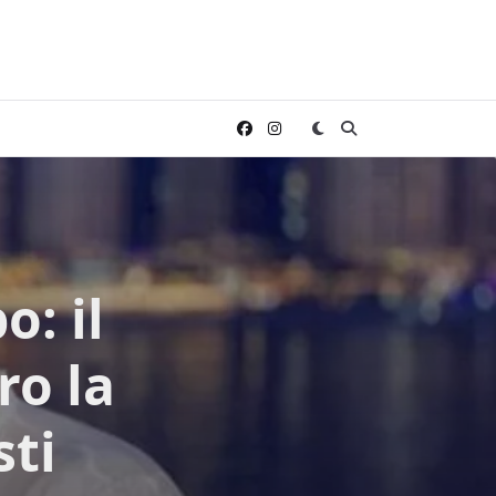
: il
ro la
sti