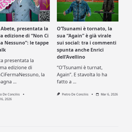
 Abete, presentata la
O’Tsunami è tornato, la
a edizione di “Non Ci
sua “Again” è già virale
a Nessuno”: le tappe
sui social: tra i commenti
alk
spunta anche Enrici
dell’Avellino
ta presentata la
ma edizione di
“O’Tsunami è turnat,
CiFermaNessuno, la
Again”. E stavolta lo ha
pagna
...
fatto a
...
ro De Conciliis
Pietro De Conciliis
Mar 6, 2026
16, 2026