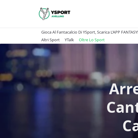
Skip
to
content
Gioca Al Fantacalcio Di YSport, Scarica L’APP FANTASY
Altri Sport
YTalk
Oltre Lo Sport
Arr
Cant
Ca