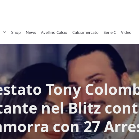
!
Shop
News
Avellino Calcio
Calciomercato
Serie C
Video
estato Tony Colombo
ante nel Blitz cont
morra con 27 Arre