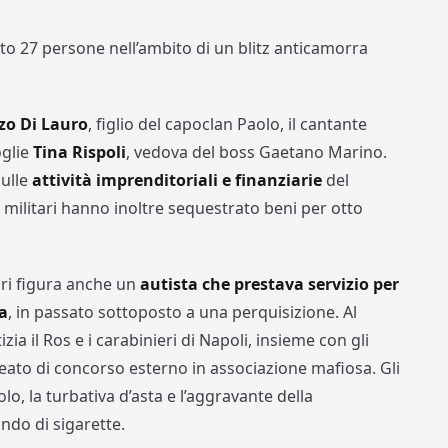
ato 27 persone nell’ambito di un blitz anticamorra
zo Di Lauro
, figlio del capoclan Paolo, il cantante
oglie
Tina Rispoli
, vedova del boss Gaetano Marino.
sulle
attività imprenditoriali e finanziarie
del
 militari hanno inoltre sequestrato beni per otto
ari figura anche un
autista che prestava servizio per
ia
, in passato sottoposto a una perquisizione. Al
ia il Ros e i carabinieri di Napoli, insieme con gli
l reato di concorso esterno in associazione mafiosa. Gli
tolo, la turbativa d’asta e l’aggravante della
ndo di sigarette.