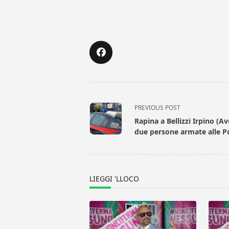
<span
PREVIOUS POST
class="nav-
Rapina a Bellizzi Irpino (Av
subtitle
due persone armate alle P
screen-
reader-
text">Page</span>
LIEGGI 'LLOCO