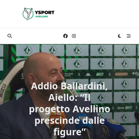
Skip
to
content
Addio Ballardini,
Aiello: “Il
progetto Avellino
prescinde dalle
figure”