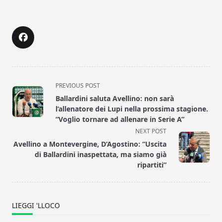
<span
PREVIOUS POST
class="nav-
Ballardini saluta Avellino: non sarà
subtitle
l’allenatore dei Lupi nella prossima stagione.
screen-
“Voglio tornare ad allenare in Serie A”
reader-
NEXT POST
text">Page</span>
Avellino a Montevergine, D’Agostino: “Uscita
di Ballardini inaspettata, ma siamo già
ripartiti”
LIEGGI 'LLOCO