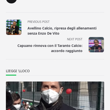
<span
PREVIOUS POST
class="nav-
Avellino Calcio, ripresa degli allenamenti
subtitle
senza Enzo De Vito
screen-
NEXT POST
reader-
Capuano rinnova con il Taranto Calcio:
text">Page</span>
accordo raggiunto
LIEGGI 'LLOCO