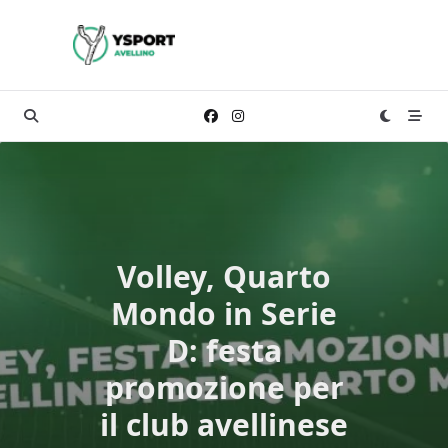
Skip
to
content
Volley, Quarto
Mondo in Serie
D: festa
promozione per
il club avellinese