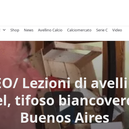
!
Shop
News
Avellino Calcio
Calciomercato
Serie C
Video
O/ Lezioni di avell
el, tifoso biancover
Buenos Aires