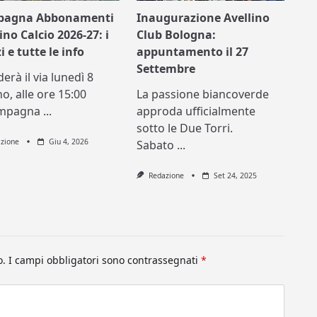
pagna Abbonamenti
Inaugurazione Avellino
ino Calcio 2026-27: i
Club Bologna:
i e tutte le info
appuntamento il 27
Settembre
erà il via lunedì 8
o, alle ore 15:00
La passione biancoverde
ampagna
...
approda ufficialmente
sotto le Due Torri.
zione
Giu 4, 2026
Sabato
...
Redazione
Set 24, 2025
o.
I campi obbligatori sono contrassegnati
*