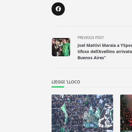
<span
PREVIOUS POST
class="nav-
Joel Mattivi Maraia a YSpor
subtitle
tifoso dell’Avellino arrivat
screen-
Buenos Aires”
reader-
text">Page</span>
LIEGGI 'LLOCO