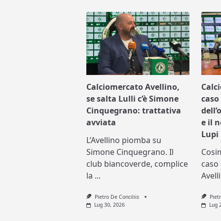
Calciomercato Avellino,
Calc
se salta Lulli c’è Simone
caso 
Cinquegrano: trattativa
dell’
avviata
e il 
Lupi
L’Avellino piomba su
Simone Cinquegrano. Il
Cosi
club biancoverde, complice
caso 
la
...
Avell
Pietro De Conciliis
Piet
Lug 30, 2026
Lug 