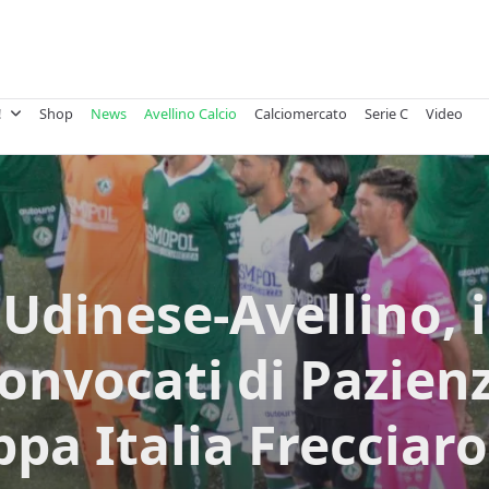
!
Shop
News
Avellino Calcio
Calciomercato
Serie C
Video
Udinese-Avellino, i
onvocati di Pazien
ppa Italia Frecciaro