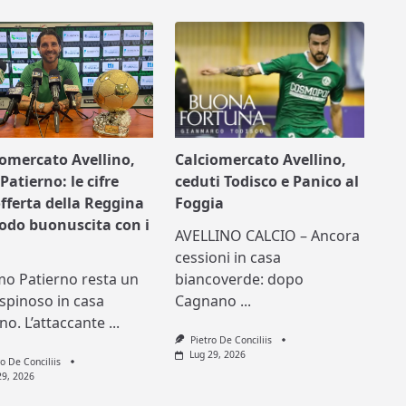
iomercato Avellino,
Calciomercato Avellino,
Patierno: le cifre
ceduti Todisco e Panico al
offerta della Reggina
Foggia
nodo buonuscita con i
AVELLINO CALCIO – Ancora
cessioni in casa
mo Patierno resta un
biancoverde: dopo
spinoso in casa
Cagnano
...
ino. L’attaccante
...
Pietro De Conciliis
Lug 29, 2026
ro De Conciliis
29, 2026