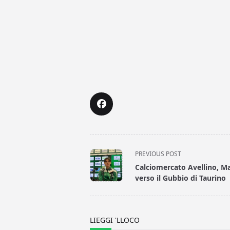
<span
PREVIOUS POST
class="nav-
Calciomercato Avellino, M
subtitle
verso il Gubbio di Taurino
screen-
reader-
text">Page</span>
LIEGGI 'LLOCO