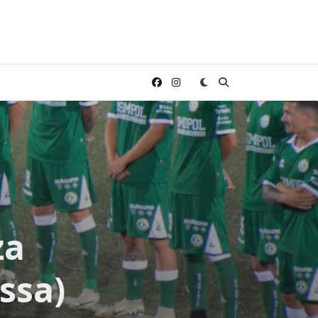
za
ssa)