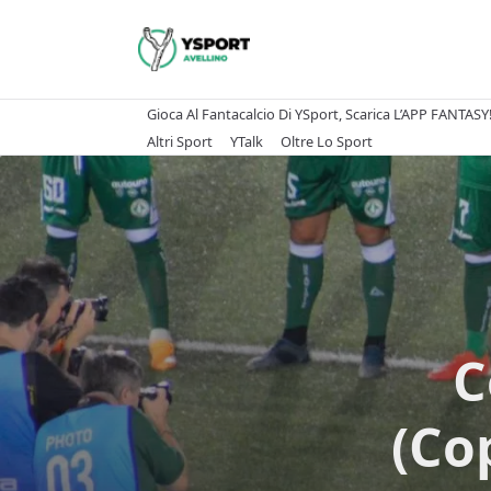
Skip
to
content
Gioca Al Fantacalcio Di YSport, Scarica L’APP FANTASY
Altri Sport
YTalk
Oltre Lo Sport
C
(Co