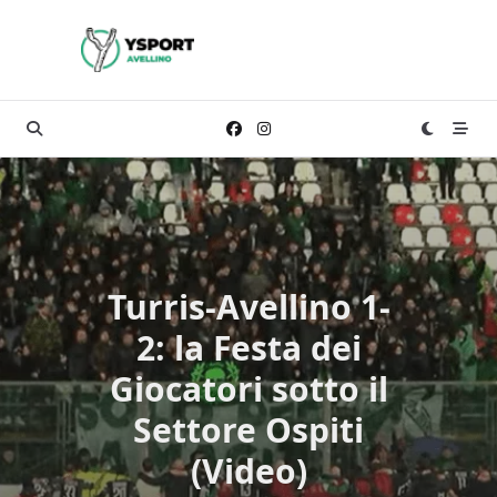
Skip
to
content
Turris-Avellino 1-
2: la Festa dei
Giocatori sotto il
Settore Ospiti
(Video)