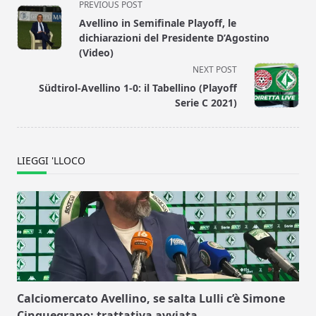
<span
PREVIOUS POST
class="nav-
Avellino in Semifinale Playoff, le
subtitle
dichiarazioni del Presidente D’Agostino
screen-
(Video)
reader-
NEXT POST
text">Page</span>
Südtirol-Avellino 1-0: il Tabellino (Playoff
Serie C 2021)
LIEGGI 'LLOCO
Calciomercato Avellino, se salta Lulli c’è Simone
Cinquegrano: trattativa avviata