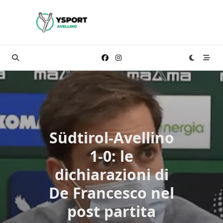
Skip
to
content
Südtirol-Avellino
1-0: le
dichiarazioni di
De Francesco nel
post partita