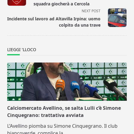
subtitle
squadra giocherà a Cercola
screen-
NEXT POST
reader-
Incidente sul lavoro ad Altavilla Irpina: uomo
text">Page</span>
colpito da una trave
LIEGGI 'LLOCO
Calciomercato Avellino, se salta Lulli c’è Simone
Cinquegrano: trattativa avviata
L’Avellino piomba su Simone Cinquegrano. Il club
biancoverde, complice la
...