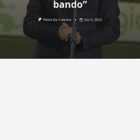
bando”
Pietro De Conciliis
Giu 9, 2023