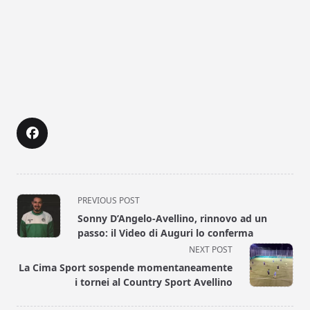
<span
PREVIOUS POST
class="nav-
Sonny D’Angelo-Avellino, rinnovo ad un
subtitle
passo: il Video di Auguri lo conferma
screen-
NEXT POST
reader-
La Cima Sport sospende momentaneamente
text">Page</span>
i tornei al Country Sport Avellino