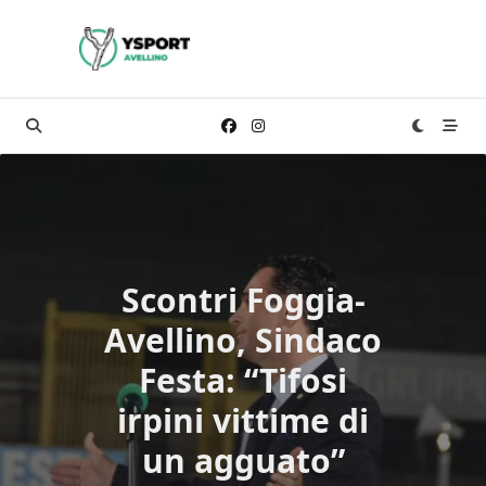
Skip
to
content
Scontri Foggia-
Avellino, Sindaco
Festa: “Tifosi
irpini vittime di
un agguato”