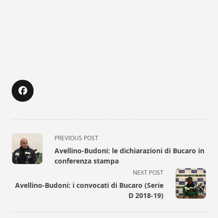
<span
PREVIOUS POST
class="nav-
Avellino-Budoni: le dichiarazioni di Bucaro in
subtitle
conferenza stampa
screen-
NEXT POST
reader-
Avellino-Budoni: i convocati di Bucaro (Serie
text">Page</span>
D 2018-19)