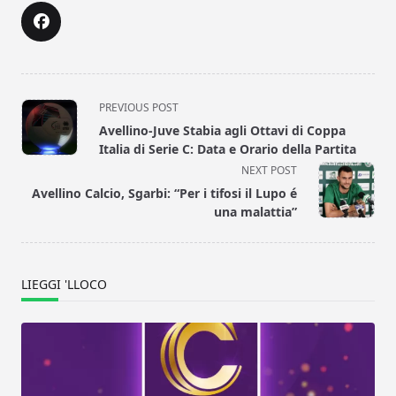
<span
PREVIOUS POST
class="nav-
Avellino-Juve Stabia agli Ottavi di Coppa
subtitle
Italia di Serie C: Data e Orario della Partita
screen-
NEXT POST
reader-
Avellino Calcio, Sgarbi: “Per i tifosi il Lupo é
text">Page</span>
una malattia”
LIEGGI 'LLOCO